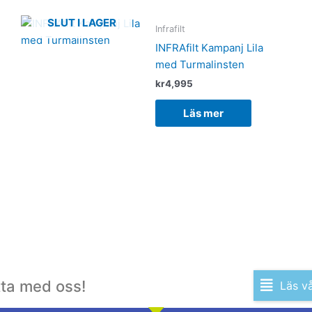
SLUT I LAGER
Infrafilt
INFRAfilt Kampanj Lila
med Turmalinsten
kr
4,995
Läs mer
tta med oss!
Läs v