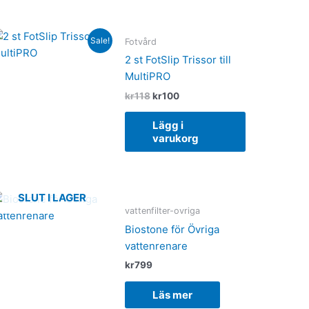
Original
Current
Sale!
Fotvård
price
price
was:
is:
2 st FotSlip Trissor till
kr118.
kr100.
MultiPRO
kr
118
kr
100
Lägg i
varukorg
SLUT I LAGER
vattenfilter-ovriga
Biostone för Övriga
vattenrenare
kr
799
Läs mer