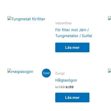
Vattenfilter
För filter mot Järn /
Tungmetaller / Sulfat
Läs mer
SLUT I LAGER
Original
Current
Sale!
Övrigt
price
price
was:
is:
Hålglasögon
kr199.
kr99.
kr
199
kr
99
Läs mer