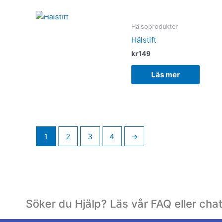
SLUT I LAGER
Hälsoprodukter
Hälstift
kr
149
Läs mer
1
2
3
4
→
Söker du Hjälp? Läs vår FAQ eller cha