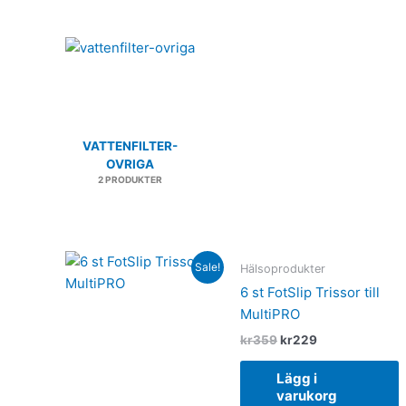
VATTENFILTER-
OVRIGA
2 PRODUKTER
Original
Current
Sale!
Hälsoprodukter
price
price
was:
is:
6 st FotSlip Trissor till
kr359.
kr229.
MultiPRO
kr
359
kr
229
Lägg i
varukorg