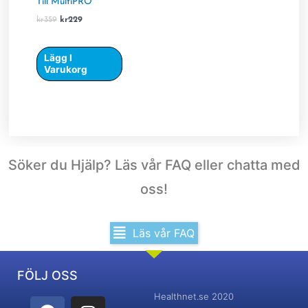
Till MultiPRO
kr
359
kr
229
Lägg I
Varukorg
Söker du Hjälp? Läs vår FAQ eller chatta med
oss!
Läs vår FAQ
FÖLJ OSS
Healthnet.se 2020
Vi välkomnar nya frågor vi kan svara på !
F
I