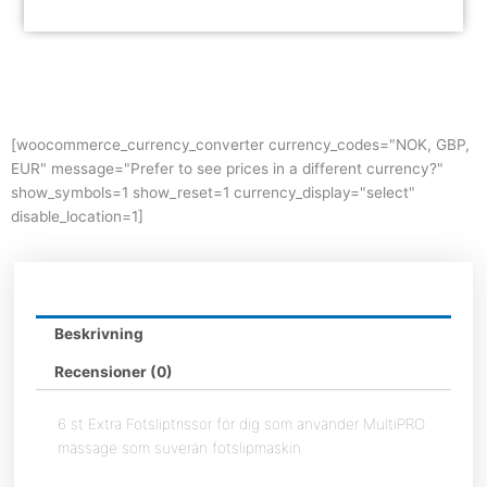
FotSlip
Trissor
till
MultiPRO
quantity
[woocommerce_currency_converter currency_codes="NOK, GBP,
EUR" message="Prefer to see prices in a different currency?"
show_symbols=1 show_reset=1 currency_display="select"
disable_location=1]
Beskrivning
Recensioner (0)
6 st Extra Fotsliptrissor för dig som använder MultiPRO
massage som suverän fotslipmaskin.