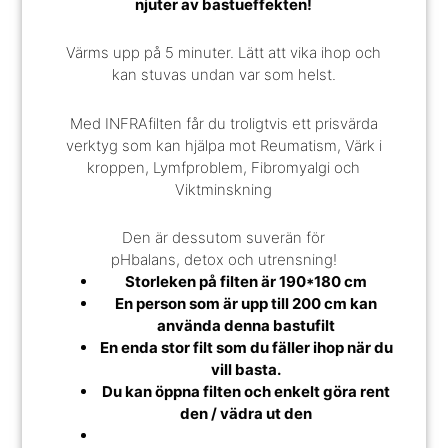
njuter av bastueffekten!
Värms upp på 5 minuter. Lätt att vika ihop och
kan stuvas undan var som helst.
Med INFRAfilten får du troligtvis ett prisvärda
verktyg som kan hjälpa mot Reumatism, Värk i
kroppen, Lymfproblem, Fibromyalgi och
Viktminskning
Den är dessutom suverän för
pHbalans, detox och utrensning!
Storleken på filten är 190*180 cm
En person som är upp till 200 cm kan
använda denna bastufilt
En enda stor filt som du fäller ihop när du
vill basta.
Du kan öppna filten och enkelt göra rent
den / vädra ut den