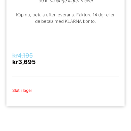
199 kr
så länge lagret räcker.
Köp nu, betala efter leverans. Faktura 14 dgr eller
delbetala med KLARNA konto.
Original
Current
kr
4,195
price
price
kr
3,695
was:
is:
kr4,195.
kr3,695.
Slut i lager