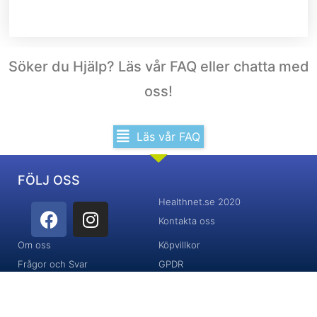
Söker du Hjälp? Läs vår FAQ eller chatta med
oss!
Läs vår FAQ
FÖLJ OSS
Healthnet.se 2020
F
I
Kontakta oss
a
n
c
s
Om oss
Köpvillkor
e
t
Frågor och Svar
GPDR
b
a
o
g
o
r