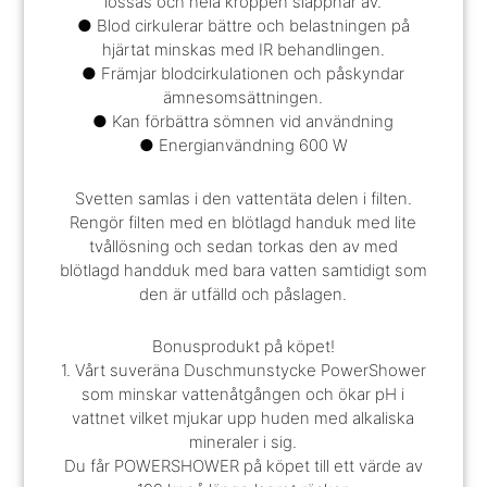
lossas och hela kroppen slappnar av.
● Blod cirkulerar bättre och belastningen på
hjärtat minskas med IR behandlingen.
● Främjar blodcirkulationen och påskyndar
ämnesomsättningen.
● Kan förbättra sömnen vid användning
● Energianvändning 600 W
Svetten samlas i den vattentäta delen i filten.
Rengör filten med en blötlagd handuk med lite
tvållösning och sedan torkas den av med
blötlagd handduk med bara vatten samtidigt som
den är utfälld och påslagen.
Bonusprodukt på köpet!
1. Vårt suveräna Duschmunstycke PowerShower
som minskar vattenåtgången och ökar pH i
vattnet vilket mjukar upp huden med alkaliska
mineraler i sig.
Du får POWERSHOWER på köpet till ett värde av