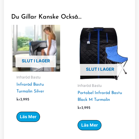
Du Gillar Kanske Också…
SLUT I LAGER
SLUT I LAGER
Infraröd Bastu
Infraröd Bastu
Infraröd Bastu
Turmalin Silver
Portabel Infraröd Bastu
kr
3,995
Black M Turmalin
kr
3,995
Läs Mer
Läs Mer