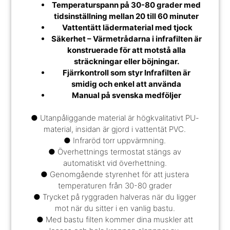
Temperaturspann på 30-80 grader med
tidsinställning mellan 20 till 60 minuter
Vattentätt lädermaterial med tjock
Säkerhet – Värmetrådarna i infrafilten är
konstruerade för att motstå alla
sträckningar eller böjningar.
Fjärrkontroll som styr Infrafilten är
smidig och enkel att använda
Manual på svenska medföljer
● Utanpåliggande material är högkvalitativt PU-
material, insidan är gjord i vattentät PVC.
● Infraröd torr uppvärmning.
● Överhettnings termostat stängs av
automatiskt vid överhettning.
● Genomgående styrenhet för att justera
temperaturen från 30-80 grader
● Trycket på ryggraden halveras när du ligger
mot när du sitter i en vanlig bastu.
● Med bastu filten kommer dina muskler att
Vi välkomnar nya frågor vi kan svara på !