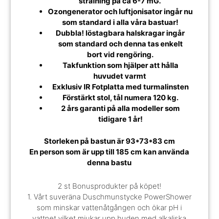
strålning på ca 6-7 mG.
Ozongenerator och luftjonisator ingår nu
som standard i alla våra bastuar!
Dubbla! löstagbara halskragar ingår
som standard och denna tas enkelt
bort vid rengöring.
Takfunktion som hjälper att hålla
huvudet varmt
Exklusiv IR Fotplatta med turmalinsten
Förstärkt stol, tål numera 120 kg.
2 års garanti på alla modeller som
tidigare 1 år!
Storleken på bastun är 93*73*83 cm
En person som är upp till 185 cm kan använda
denna bastu
2 st Bonusprodukter på köpet!
1. Vårt suveräna Duschmunstycke PowerShower
som minskar vattenåtgången och ökar pH i
vattnet vilket mjukar upp huden med alkaliska