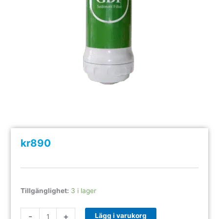
kr
890
Sedimentfilter
Tillgänglighet:
3 i lager
Vesta
GL
-
+
Lägg i varukorg