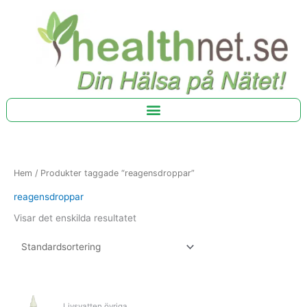
Hoppa
till
innehåll
Hem
/ Produkter taggade “reagensdroppar”
reagensdroppar
Visar det enskilda resultatet
Livsvatten övriga