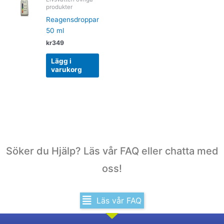
produkter
Reagensdroppar
50 ml
kr
349
Lägg i
varukorg
Söker du Hjälp? Läs vår FAQ eller chatta med
oss!
Läs vår FAQ