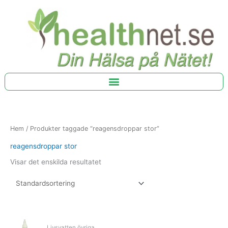
Hoppa
till
innehåll
Hem
/ Produkter taggade “reagensdroppar stor”
reagensdroppar stor
Visar det enskilda resultatet
Livsvatten övriga