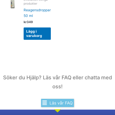
produkter
Reagensdroppar
50 ml
kr
349
Lägg i
varukorg
Söker du Hjälp? Läs vår FAQ eller chatta med
oss!
Läs vår FAQ