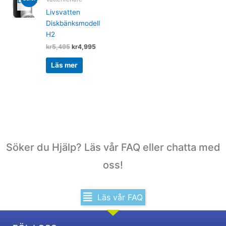
LAGER
price
price
was:
is:
Livsvatten
kr5,495.
kr4,995.
Diskbänksmodell
H2
kr
5,495
kr
4,995
Läs mer
Söker du Hjälp? Läs vår FAQ eller chatta med
oss!
Läs vår FAQ