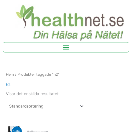
Hoppa
till
innehåll
Hem
/ Produkter taggade “h2”
h2
Visar det enskilda resultatet
SLUT
I
Original
Current
Sale!
Vattenrenare