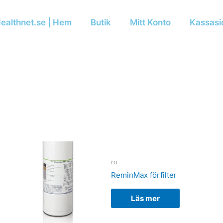
ealthnet.se | Hem
Butik
Mitt Konto
Kassasi
ro
ReminMax förfilter
Läs mer