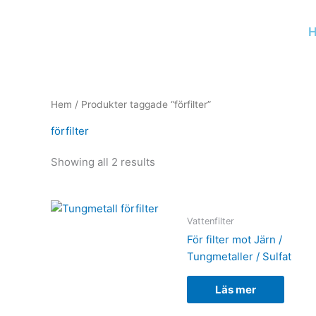
Hoppa
till
H
innehåll
Hem
/ Produkter taggade “förfilter”
förfilter
Showing all 2 results
Vattenfilter
För filter mot Järn /
Tungmetaller / Sulfat
Läs mer