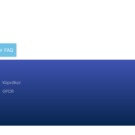
år FAQ
Köpvillkor
GPDR