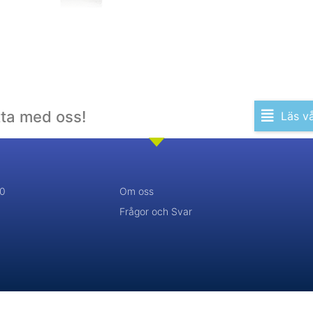
tta med oss!
Läs v
20
Om oss
Frågor och Svar