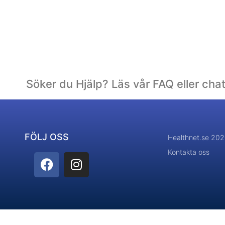
Söker du Hjälp? Läs vår FAQ eller cha
FÖLJ OSS
Healthnet.se 20
Kontakta oss
F
I
a
n
c
s
e
t
b
a
o
g