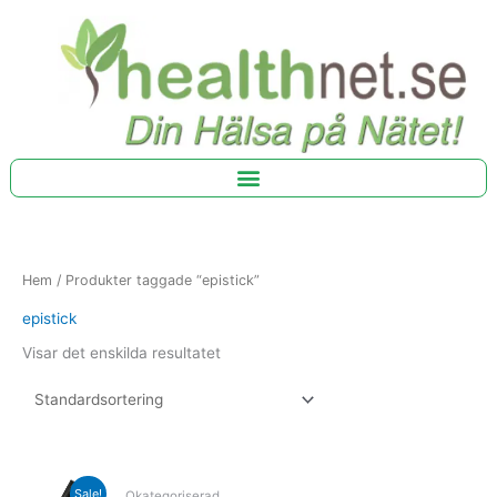
Hoppa
till
innehåll
Hem
/ Produkter taggade “epistick”
epistick
Visar det enskilda resultatet
Original
Current
Sale!
Okategoriserad