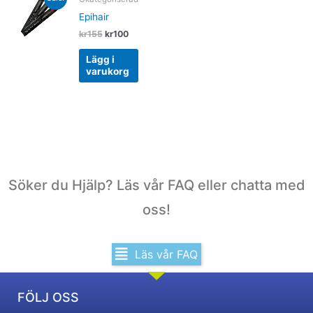
price
price
was:
is:
Epihair
kr155.
kr100.
kr
155
kr
100
Lägg i
varukorg
Söker du Hjälp? Läs vår FAQ eller chatta med
oss!
Läs vår FAQ
FÖLJ OSS