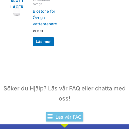
SLUT I
ovriga
LAGER
Biostone för
Övriga
vattenrenare
kr
799
Läs mer
Söker du Hjälp? Läs vår FAQ eller chatta med
oss!
Läs vår FAQ