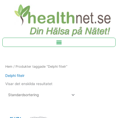
Hoppa
till
innehåll
Hem
/ Produkter taggade “Delphi fitelr”
Delphi fitelr
Visar det enskilda resultatet
vattenfilter-