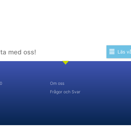
tta med oss!
Läs v
20
Om oss
Frågor och Svar