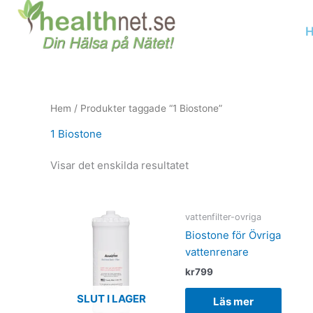
Hoppa
till
H
innehåll
Hem
/ Produkter taggade “1 Biostone”
1 Biostone
Visar det enskilda resultatet
vattenfilter-ovriga
Biostone för Övriga
vattenrenare
kr
799
SLUT I LAGER
Läs mer