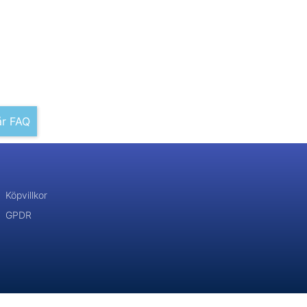
år FAQ
Köpvillkor
GPDR