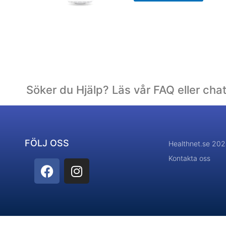
Söker du Hjälp? Läs vår FAQ eller cha
FÖLJ OSS
Healthnet.se 20
Kontakta oss
F
I
a
n
c
s
e
t
b
a