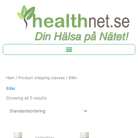
Hoppa
till
innehåll
Hem
/ Product shipping classes / 69kr
69kr
Showing all 5 results
Vattenfilter