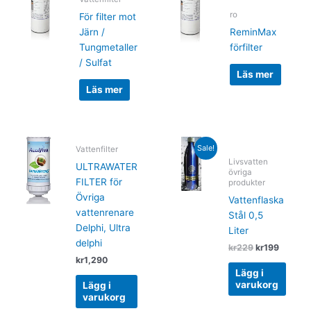
ro
För filter mot
Järn /
ReminMax
Tungmetaller
förfilter
/ Sulfat
Läs mer
Läs mer
Original
Curren
Sale!
Vattenfilter
price
price
Livsvatten
was:
is:
ULTRAWATER
övriga
kr229.
kr199.
FILTER för
produkter
Övriga
Vattenflaska
vattenrenare
Stål 0,5
Delphi, Ultra
Liter
delphi
kr
229
kr
199
kr
1,290
Lägg i
varukorg
Lägg i
varukorg