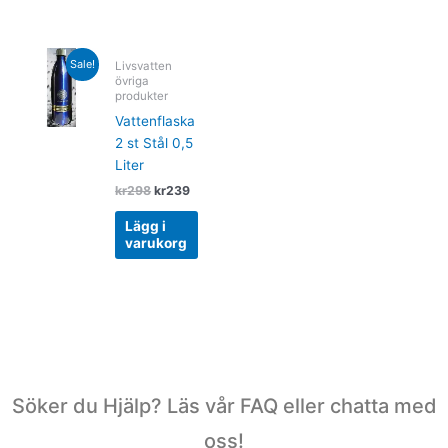
Original
Current
Sale!
Livsvatten
price
price
övriga
was:
is:
produkter
kr298.
kr239.
Vattenflaska
2 st Stål 0,5
Liter
kr
298
kr
239
Lägg i
varukorg
Söker du Hjälp? Läs vår FAQ eller chatta med
oss!